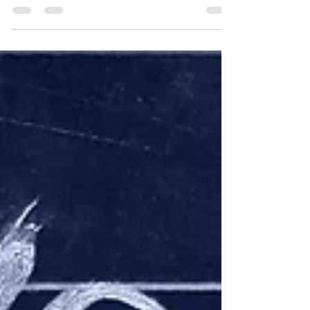
folyamatinterjút készíteni
Egy bejegyzést mindenképpen megér, mert volt
alkalmam kipróbálni és működött is az a
folyamatinterjú, amit telefonon keresztül...