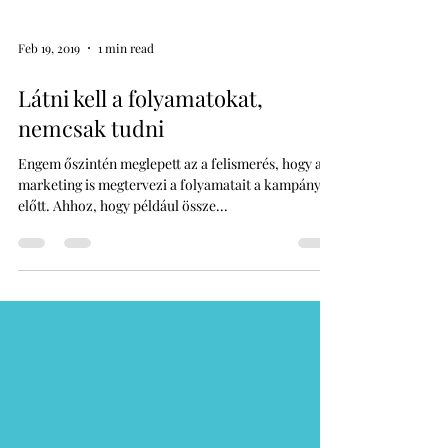
Feb 19, 2019
1 min read
Látni kell a folyamatokat,
nemcsak tudni
Engem őszintén meglepett az a felismerés, hogy a
marketing is megtervezi a folyamatait a kampányok
előtt. Ahhoz, hogy például össze...