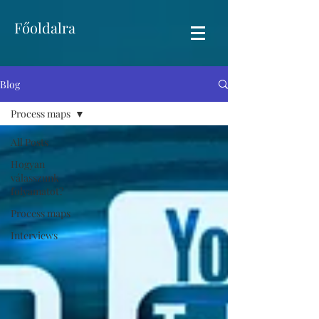
Főoldalra
Blog
Process maps
All Posts
Hogyan
válasszunk
folyamatot?
Process maps
Interviews