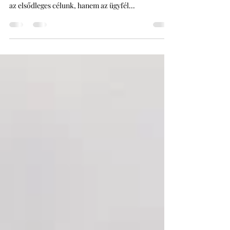
Honnan tudjuk, hogy valamelyik folyamattal baj
van? A panaszokból. 🤬 Ha már nem a profitszerzés
az elsődleges célunk, hanem az ügyfél...