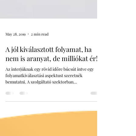
May 28, 2019
2 min read
A jól kiválasztott folyamat, ha
nem is aranyat, de milliókat ér!
Az interjúknak egy rövid időre búcsút intve egy
folyamatkiválasztási aspektust szeretnék
bemutatni. A szolgáltató szektorban
tevékenykedő...