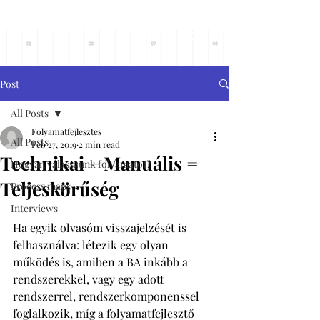
Főoldalra
Post
All Posts
Folyamatfejlesztes
All Posts
Feb 27, 2019
2 min read
Technikai + Manuális =
Hogyan válasszunk folyamatot?
Teljeskörűség
Process maps
Interviews
Ha egyik olvasóm visszajelzését is 
felhasználva: létezik egy olyan 
működés is, amiben a BA inkább a 
rendszerekkel, vagy egy adott 
rendszerrel, rendszerkomponenssel 
foglalkozik, míg a folyamatfejlesztő 