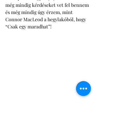
még mindig kérdéseket vet fel bennem 
és még mindig úgy érzem, mint 
Connor MacLeod a hegylakóból, hogy 
“Csak egy maradhat”! 
Elvégre, hacsak a LEAN alapelveit 
nézzük nem pont így biztosítható 
leginkább az Áramlás alapelve? 