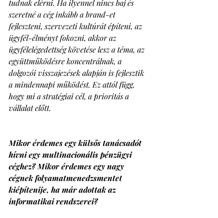
tudnak elérni. Ha ilyennel nincs baj és 
szeretné a cég inkább a brand-et 
fejleszteni, szervezeti kultúrát építeni, az 
ügyfél-élményt fokozni, akkor az 
ügyfélelégedettség követése lesz a téma, az 
együttműködésre koncentrálnak, a 
dolgozói visszajezések alapján is fejlesztik 
a mindennapi működést. Ez attól függ, 
hogy mi a stratégiai cél, a prioritás a 
vállalat előtt.
Mikor érdemes egy külsős tanácsadót 
hívni egy multinacionális pénzügyi 
céghez? Mikor érdemes egy nagy 
cégnek folyamatmenedzsmentet 
kiépítenije, ha már adottak az 
informatikai rendszerei? 