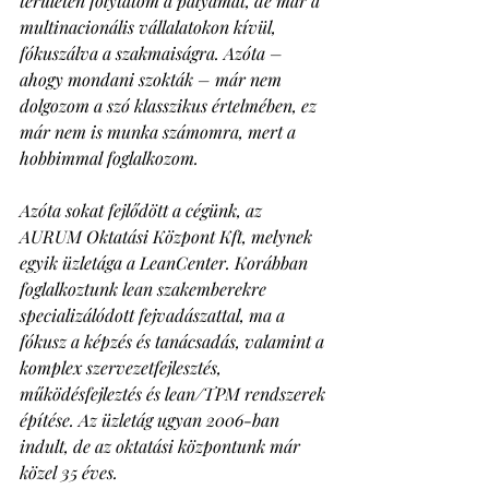
területen folytatom a pályámat, de már a 
multinacionális vállalatokon kívül, 
fókuszálva a szakmaiságra. Azóta – 
ahogy mondani szokták – már nem 
dolgozom a szó klasszikus értelmében, ez 
már nem is munka számomra, mert a 
hobbimmal foglalkozom. 
Azóta sokat fejlődött a cégünk, az 
AURUM Oktatási Központ Kft, melynek 
egyik üzletága a LeanCenter. Korábban 
foglalkoztunk lean szakemberekre 
specializálódott fejvadászattal, ma a 
fókusz a képzés és tanácsadás, valamint a 
komplex szervezetfejlesztés, 
működésfejleztés és lean/TPM rendszerek 
építése. Az üzletág ugyan 2006-ban 
indult, de az oktatási központunk már 
közel 35 éves. 