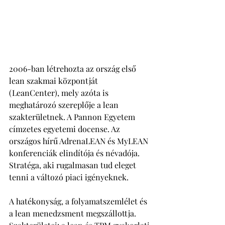
2006-ban létrehozta az ország első 
lean szakmai központját 
(LeanCenter), mely azóta is 
meghatározó szereplője a lean 
szakterületnek. A Pannon Egyetem 
címzetes egyetemi docense. Az 
országos hírű AdrenaLEAN és MyLEAN 
konferenciák elindítója és névadója. 
Stratéga, aki rugalmasan tud eleget 
tenni a változó piaci igényeknek. 
A hatékonyság, a folyamatszemlélet és 
a lean menedzsment megszállottja. 