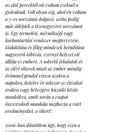
az első percektől ott voltam ezeknél a 
gyáraknál. Volt olyan cég, ahol én voltam 
a 7-es sorszámú dolgozó, azóta pedig 
már átlépték a tizenegyezres sorszámot 
is. Egy termelési, mérnökségi vagy 
karbantartási rendszer megtervezése, 
kialakítása és főleg mindezek beindítása 
nagyszerű kihívás, ezernyi helyzet elé 
állítja ez embert. A sokrétű feladatok és 
az elért sikerek miatt az ember mindig 
örömmel gondol vissza azokra a 
napokra, hetekre és sokszor az éjszakai 
órákra vagy hétvégére húzódó közös 
munkákra, amik során a csapat 
összeszokott munkája meghozta a várt 
eredményeket, a sikert! 
2006-ban döntöttem úgy, hogy ezen a 