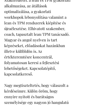
Szakterületei: a lean és TPM gyakorlati 
alkalmazása, az átállások 
optimalizálása, a gyakorlati 
workhopok lebonyolítása valamint a 
lean és TPM rendszerek kiépítése és 
újraélesztése. Elhivatott szakember, 
coach, tapasztalt lean/TPM tanácsadó. 
Magyar és angol nyelven is tart 
képzéseket, előadásokat hazánkban 
illetve külföldön is. Az 
értékteremtésre koncentrál, 
folyamatosan keresi a fejlesztési 
lehetőségeket. Kapcsolatépítő, 
kapcsolatkereső. 
Nagy megtiszteltetés, hogy válaszolt a 
kérdéseimre. Külön öröm, hogy 
ennyire nyitott és barátságos 
személyisége egy nagyon jó hangulatú 