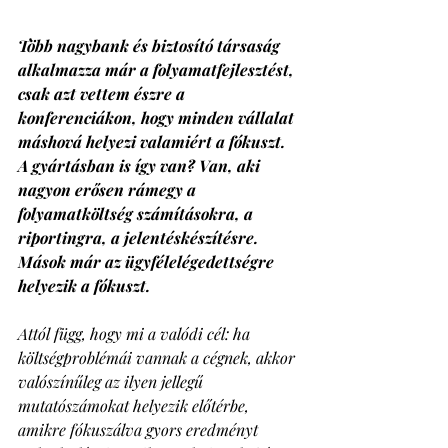
Több nagybank és biztosító társaság 
alkalmazza már a folyamatfejlesztést, 
csak azt vettem észre a 
konferenciákon, hogy minden vállalat 
máshová helyezi valamiért a fókuszt. 
A gyártásban is így van? Van, aki 
nagyon erősen rámegy a 
folyamatköltség számításokra, a 
riportingra, a jelentéskészítésre. 
Mások már az ügyfélelégedettségre 
helyezik a fókuszt. 
Attól függ, hogy mi a valódi cél: ha 
költségproblémái vannak a cégnek, akkor 
valószínűleg az ilyen jellegű 
mutatószámokat helyezik előtérbe, 
amikre fókuszálva gyors eredményt 