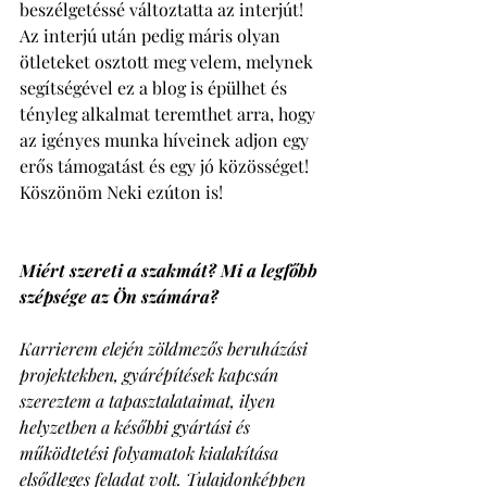
beszélgetéssé változtatta az interjút!
Az interjú után pedig máris olyan 
ötleteket osztott meg velem, melynek 
segítségével ez a blog is épülhet és 
tényleg alkalmat teremthet arra, hogy 
az igényes munka híveinek adjon egy 
erős támogatást és egy jó közösséget! 
Köszönöm Neki ezúton is! 
Miért szereti a szakmát? Mi a legfőbb 
szépsége az Ön számára? 
Karrierem elején zöldmezős beruházási 
projektekben, gyárépítések kapcsán 
szereztem a tapasztalataimat, ilyen 
helyzetben a későbbi gyártási és 
működtetési folyamatok kialakítása 
elsődleges feladat volt. Tulajdonképpen 