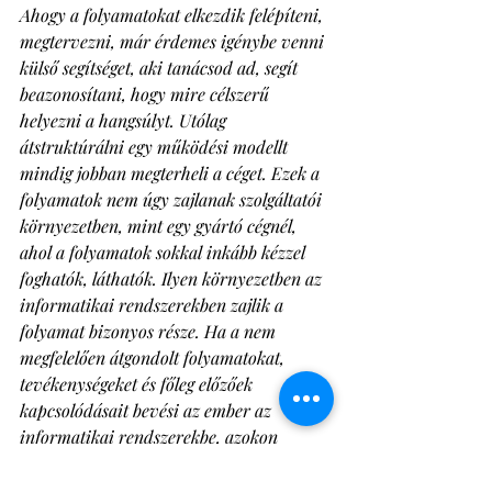
Ahogy a folyamatokat elkezdik felépíteni, 
megtervezni, már érdemes igénybe venni 
külső segítséget, aki tanácsod ad, segít 
beazonosítani, hogy mire célszerű 
helyezni a hangsúlyt. Utólag 
átstruktúrálni egy működési modellt 
mindig jobban megterheli a céget. Ezek a 
folyamatok nem úgy zajlanak szolgáltatói 
környezetben, mint egy gyártó cégnél, 
ahol a folyamatok sokkal inkább kézzel 
foghatók, láthatók. Ilyen környezetben az 
informatikai rendszerekben zajlik a 
folyamat bizonyos része. Ha a nem 
megfelelően átgondolt folyamatokat, 
tevékenységeket és főleg előzőek 
kapcsolódásait bevési az ember az 
informatikai rendszerekbe, azokon 
nagyon költséges később változtatni. 
Minél előbb kiépítjük a 