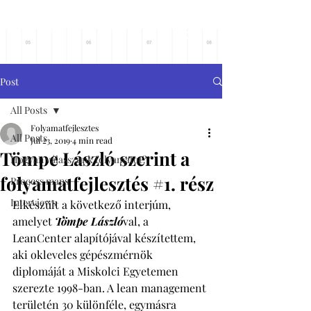
Főoldalra
Post
All Posts
Folyamatfejlesztes
All Posts
Jul 23, 2019
4 min read
Tömpe László szerint a
Hogyan válasszunk folyamatot?
folyamatfejlesztés #1. rész
Process maps
Interviews
Elkészült a következő interjúm, 
amelyet 
Tömpe László
val, a 
LeanCenter alapítójával készítettem, 
aki okleveles gépészmérnök 
diplomáját a Miskolci Egyetemen 
szerezte 1998-ban. A lean management 
területén 30 különféle, egymásra 