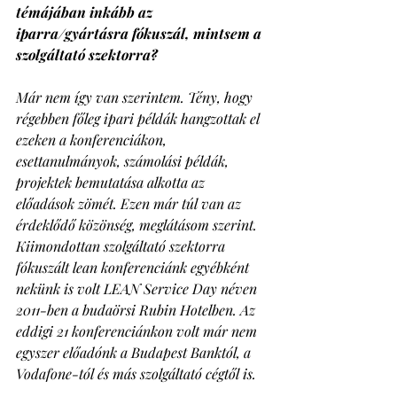
témájában inkább az 
iparra/gyártásra fókuszál, mintsem a 
szolgáltató szektorra? 
Már nem így van szerintem. Tény, hogy 
régebben főleg ipari példák hangzottak el 
ezeken a konferenciákon, 
esettanulmányok, számolási példák, 
projektek bemutatása alkotta az 
előadások zömét. Ezen már túl van az 
érdeklődő közönség, meglátásom szerint. 
Kiimondottan szolgáltató szektorra 
fókuszált lean konferenciánk egyébként 
nekünk is volt LEAN Service Day néven 
2011-ben a budaörsi Rubin Hotelben. Az 
eddigi 21 konferenciánkon volt már nem 
egyszer előadónk a Budapest Banktól, a 
Vodafone-tól és más szolgáltató cégtől is.