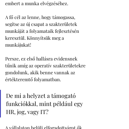
embert a munka elvégzéséhez. 
A fő cél az lenne, hogy támogassa, 
segítse az új csapat a szakterületek 
munkáját a folyamataik fejlesztésén 
keresztül. Könnyítsük meg a 
munkájukat! 
Persze, ez első hallásra evidensnek 
tűnik amíg az operatív szakterületekre 
gondolunk, akik benne vannak az 
értékteremtő folyamatban. 
De mi a helyzet a támogató 
funkciókkal, mint például egy 
HR, jog, vagy IT? 
A vállalaton belüli elfogadottságot ők 