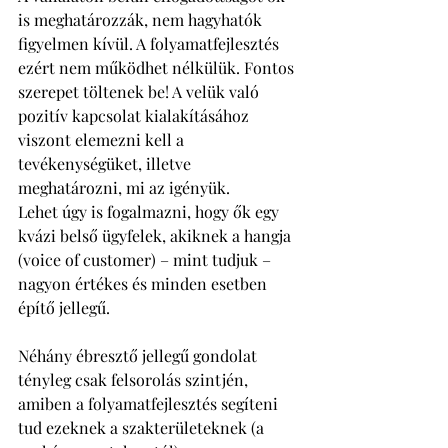
is meghatározzák, nem hagyhatók 
figyelmen kívül. A folyamatfejlesztés 
ezért nem működhet nélkülük. Fontos 
szerepet töltenek be! A velük való 
pozitív kapcsolat kialakításához 
viszont elemezni kell a 
tevékenységüket, illetve 
meghatározni, mi az igényük. 
Lehet úgy is fogalmazni, hogy ők egy 
kvázi belső ügyfelek, akiknek a hangja 
(voice of customer) – mint tudjuk – 
nagyon értékes és minden esetben 
építő jellegű. 
Néhány ébresztő jellegű gondolat 
tényleg csak felsorolás szintjén, 
amiben a folyamatfejlesztés segíteni 
tud ezeknek a szakterületeknek (a 