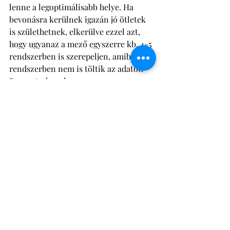
lenne a legoptimálisabb helye. Ha 
bevonásra kerülnek igazán jó ötletek 
is születhetnek, elkerülve ezzel azt, 
hogy ugyanaz a mező egyszerre kb. 4-5 
rendszerben is szerepeljen, amiből 2 
rendszerben nem is töltik az adatot. 
Persze tudom, hogy ez nem egy 
ismerős helyzet.  