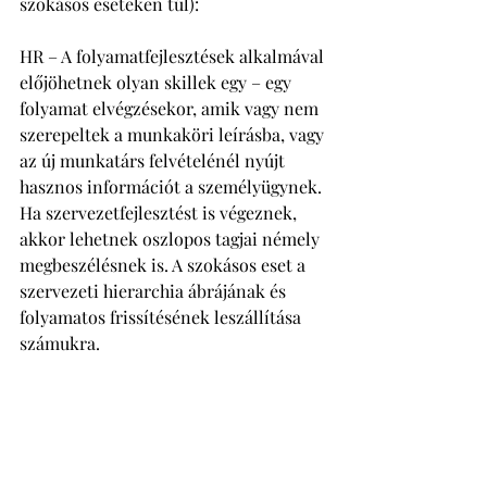
szokásos eseteken túl):
HR – A folyamatfejlesztések alkalmával 
előjöhetnek olyan skillek egy – egy 
folyamat elvégzésekor, amik vagy nem 
szerepeltek a munkaköri leírásba, vagy 
az új munkatárs felvételénél nyújt 
hasznos információt a személyügynek. 
Ha szervezetfejlesztést is végeznek, 
akkor lehetnek oszlopos tagjai némely 
megbeszélésnek is. A szokásos eset a 
szervezeti hierarchia ábrájának és 
folyamatos frissítésének leszállítása 
számukra. 