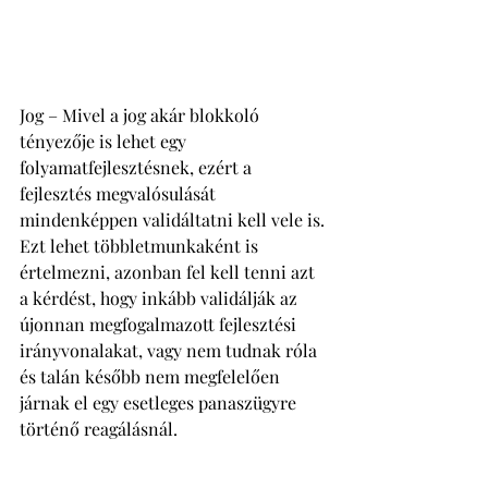
Jog – Mivel a jog akár blokkoló 
tényezője is lehet egy 
folyamatfejlesztésnek, ezért a 
fejlesztés megvalósulását 
mindenképpen validáltatni kell vele is. 
Ezt lehet többletmunkaként is 
értelmezni, azonban fel kell tenni azt 
a kérdést, hogy inkább validálják az 
újonnan megfogalmazott fejlesztési 
irányvonalakat, vagy nem tudnak róla 
és talán később nem megfelelően 
járnak el egy esetleges panaszügyre 
történő reagálásnál. 