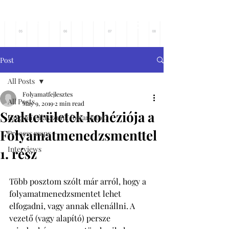
Főoldalra
Post
All Posts
Folyamatfejlesztes
All Posts
May 9, 2019
2 min read
Szakterületek kohéziója a
Hogyan válasszunk folyamatot?
Folyamatmenedzsmenttel
Process maps
Interviews
1. rész
Több posztom szólt már arról, hogy a 
folyamatmenedzsmentet lehet 
elfogadni, vagy annak ellenállni. A 
vezető (vagy alapító) persze 