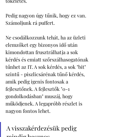
tökéletes. 
Pedig nagyon úgy tűnik, hogy ez van. 
Számoljunk rá puffert. 
Ne csodálkozzunk tehát, ha az üzleti 
elemzőket egy bizonyos idő után 
kimondottan frusztrálhatja a sok 
kérdés és emiatt szőrszálhasogatónak 
tűnhet az IT. A sok kérdés, a sok "bit" 
szintű - piszlicsárénak tűnő kérdés, 
amik pedig igenis fontosak a 
fejlesztőnek. A fejlesztők "0-1 
gondolkodásban" muszáj, hogy 
működjenek. A legapróbb részlet is 
nagyon fontos lehet. 
A visszakérdezésük pedig 
mindig hasznos. 