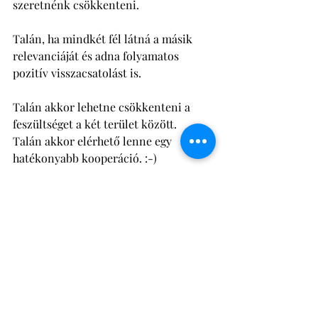
szeretnénk csökkenteni. 
Talán, ha mindkét fél látná a másik 
relevanciáját és adna folyamatos 
pozitív visszacsatolást is. 
Talán akkor lehetne csökkenteni a 
feszültséget a két terület között. 
Talán akkor elérhető lenne egy 
hatékonyabb kooperáció. :-) 
Próbáljátok ki! 
#folyamatfejlesztés
#üzletielemzés
#ellentétekfeloldása
#hatékonykooperáció