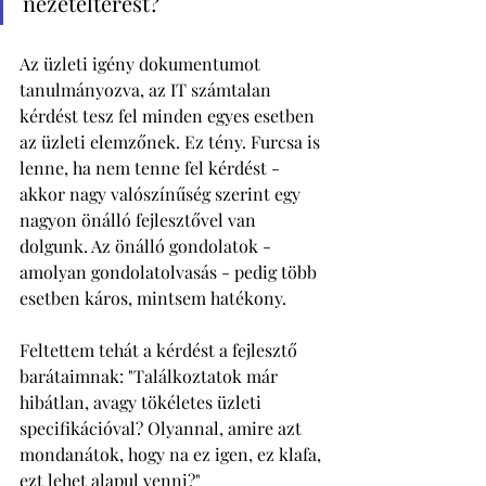
nézeteltérést? 
Az üzleti igény dokumentumot 
tanulmányozva, az IT számtalan 
kérdést tesz fel minden egyes esetben 
az üzleti elemzőnek. Ez tény. Furcsa is 
lenne, ha nem tenne fel kérdést - 
akkor nagy valószínűség szerint egy 
nagyon önálló fejlesztővel van 
dolgunk. Az önálló gondolatok - 
amolyan gondolatolvasás - pedig több 
esetben káros, mintsem hatékony. 
Feltettem tehát a kérdést a fejlesztő 
barátaimnak: "Találkoztatok már 
hibátlan, avagy tökéletes üzleti 
specifikációval? Olyannal, amire azt 
mondanátok, hogy na ez igen, ez klafa, 
ezt lehet alapul venni?" 