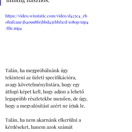
https://video.wixstatic.com/video/d425c4_eb
0bafcaae3b40998815bbd43ebbf1cd/1080p/mp4
/file.mp4
Talán, ha megpróbálnánk úgy 
tekinteni az üzleti specifikációra, 
avagy követelménylistára, hogy egy 
átfogó képet kell, hogy adjon a lehető 
legapróbb részletekbe menően, de úgy, 
hogy a megvalósítást azért ne írjuk le. 
Talán, ha nem akarnánk elkerülni a 
kérdéseket, hanem azok számát 