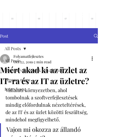
Főoldalra
Post
All Posts
Folyamatfejlesztes
All Posts
Oct 22, 2019
2 min read
Miért akad ki az üzlet az
Hogyan válasszunk folyamatot?
IT-ra és az IT az üzletre?
Process maps
Interviews
Vállalati környezetben, ahol 
tombolnak a szoftverfejlesztések 
mindig előfordulnak nézeteltérések, 
de az IT és az üzlet közötti feszültség, 
mindehol megfigyelhető. 
Vajon mi okozza az állandó 