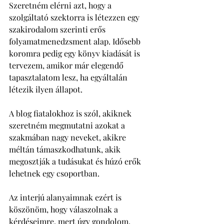
Szeretném elérni azt, hogy a 
szolgáltató szektorra is létezzen egy 
szakirodalom szerinti erős 
folyamatmenedzsment alap. Idősebb 
koromra pedig egy könyv kiadását is 
tervezem, amikor már elegendő 
tapasztalatom lesz, ha egyáltalán 
létezik ilyen állapot. 
A blog fiatalokhoz is szól, akiknek 
szeretném megmutatni azokat a 
szakmában nagy neveket, akikre 
méltán támaszkodhatunk, akik 
megosztják a tudásukat és húzó erők 
lehetnek egy csoportban. 
Az interjú alanyaimnak ezért is 
köszönöm, hogy válaszolnak a 
kérdéseimre, mert úgy gondolom, 