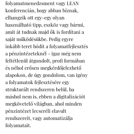
folyamatmenedzsment vagy LEAN 
konferencián, hogy abban bíznak, 
elhangzik ott egy-egy olyan 
használható tipp, eszköz vagy bármi, 
amit át tudnak majd ők is fordítani a 
saját működésükbe. Pedig egyre 
inkább teret hódít a folyamatfejlesztés 
a pénzintézeteknél - igaz még nem 
feltétlenül átgondolt, profi formában 
és néhol erősen megkérdőjelezhető 
alapokon, de úgy gondolom, van igény 
a folyamatok fejlesztésére egy 
strukturált rendszeren belül, ha 
máshol nem is, ebben a digitalizációt 
megkövetelő világban, ahol minden 
pénzintézet lecseréli elavult 
rendszereit, vagy automatizálja 
folyamatait. 