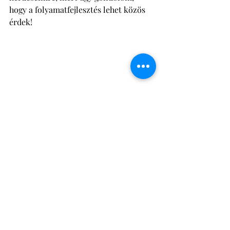
hogy a folyamatfejlesztés lehet közös 
érdek! 
#folyamatfejlesztés
#processimprovement
#küldetés
#motiváció
#amiértérdemes