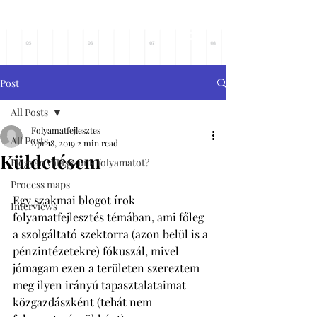
Főoldalra
Post
All Posts
Folyamatfejlesztes
All Posts
Apr 18, 2019
2 min read
Küldetésem
Hogyan válasszunk folyamatot?
Process maps
Egy szakmai blogot írok 
Interviews
folyamatfejlesztés témában, ami főleg 
a szolgáltató szektorra (azon belül is a 
pénzintézetekre) fókuszál, mivel 
jómagam ezen a területen szereztem 
meg ilyen irányú tapasztalataimat 
közgazdászként (tehát nem 