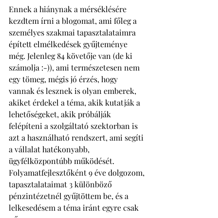
Ennek a hiánynak a mérséklésére 
kezdtem írni a blogomat, ami főleg a 
személyes szakmai tapasztalataimra 
épített elmélkedések gyűjteménye 
még. Jelenleg 84 követője van (de ki 
számolja :-)), ami természetesen nem 
egy tömeg, mégis jó érzés, hogy 
vannak és lesznek is olyan emberek, 
akiket érdekel a téma, akik kutatják a 
lehetőségeket, akik próbálják 
felépíteni a szolgáltató szektorban is 
azt a használható rendszert, ami segíti 
a vállalat hatékonyabb, 
ügyfélközpontúbb működését. 
Folyamatfejlesztőként 9 éve dolgozom, 
tapasztalataimat 3 különböző 
pénzintézetnél gyűjtöttem be, és a 
lelkesedésem a téma iránt egyre csak 