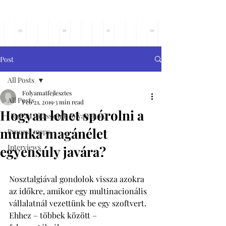
Főoldalra
Post
All Posts
Folyamatfejlesztes
All Posts
Feb 21, 2019
3 min read
Hogyan lehet spórolni a
Hogyan válasszunk folyamatot?
munka magánélet
Process maps
Interviews
egyensúly javára?
Nosztalgiával gondolok vissza azokra 
az időkre, amikor egy multinacionális 
vállalatnál vezettünk be egy szoftvert. 
Ehhez – többek között – 