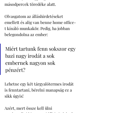
másodpercek töredéke alatt. 
Olvasgatom az álláshirdetéseket 
emellett és alig van benne home office-
t kínáló munkakör. Pedig, ha jobban 
belegondolna az ember: 
Miért tartunk fenn sokszor egy 
bazi nagy irodát a sok 
embernek nagyon sok 
pénzért? 
Lehetne egy két tárgyalótermes irodát 
is fenntartani, bérelni manapság ez a 
sikk úgyis! 
Azért, mert össze kell ülni 