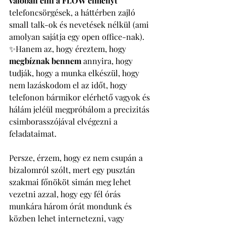
valóban élni a FLOW élményt 
telefoncsörgések, a háttérben zajló 
small talk-ok és nevetések nélkül (ami 
amolyan sajátja egy open office-nak). 
✨Hanem az, hogy éreztem, hogy 
megbíznak bennem 
annyira, hogy 
tudják, hogy a munka elkészül, hogy 
nem lazáskodom el az időt, hogy 
telefonon bármikor elérhető vagyok és 
hálám jeléül megpróbálom a precizitás 
csimborasszójával elvégezni a 
feladataimat. 
Persze, érzem, hogy ez nem csupán a 
bizalomról szólt, mert egy pusztán 
szakmai főnököt simán meg lehet 
vezetni azzal, hogy egy fél órás 
munkára három órát mondunk és 
közben lehet internetezni, vagy 