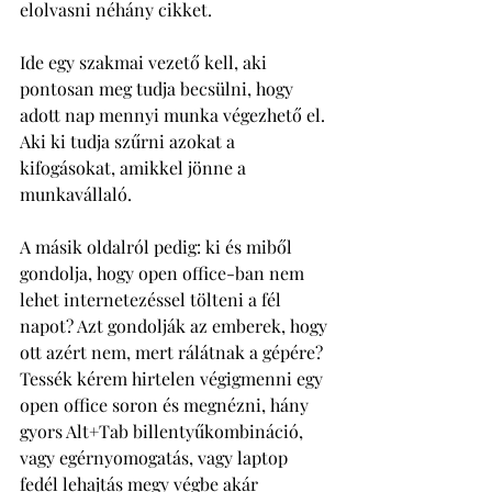
elolvasni néhány cikket. 
Ide egy szakmai vezető kell, aki 
pontosan meg tudja becsülni, hogy 
adott nap mennyi munka végezhető el. 
Aki ki tudja szűrni azokat a 
kifogásokat, amikkel jönne a 
munkavállaló. 
A másik oldalról pedig: ki és miből 
gondolja, hogy open office-ban nem 
lehet internetezéssel tölteni a fél 
napot? Azt gondolják az emberek, hogy 
ott azért nem, mert rálátnak a gépére? 
Tessék kérem hirtelen végigmenni egy 
open office soron és megnézni, hány 
gyors Alt+Tab billentyűkombináció, 
vagy egérnyomogatás, vagy laptop 
fedél lehajtás megy végbe akár 