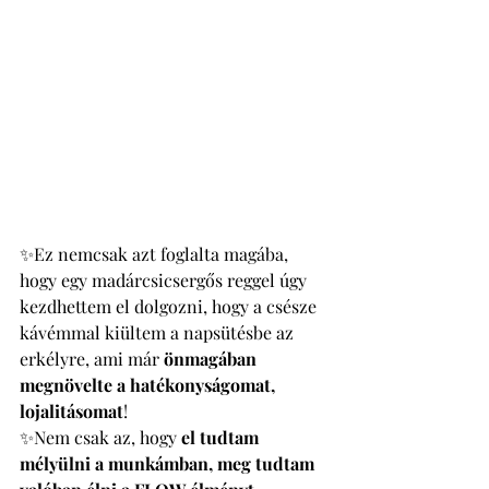
✨Ez nemcsak azt foglalta magába, 
hogy egy madárcsicsergős reggel úgy 
kezdhettem el dolgozni, hogy a csésze 
kávémmal kiültem a napsütésbe az 
erkélyre, ami már 
önmagában 
megnövelte a hatékonyságomat, 
lojalitásomat
! 
✨Nem csak az, hogy 
el tudtam 
mélyülni a munkámban, meg tudtam 