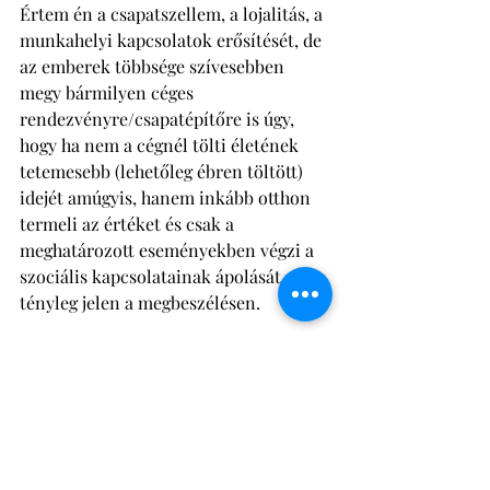
Értem én a csapatszellem, a lojalitás, a 
munkahelyi kapcsolatok erősítését, de 
az emberek többsége szívesebben 
megy bármilyen céges 
rendezvényre/csapatépítőre is úgy, 
hogy ha nem a cégnél tölti életének 
tetemesebb (lehetőleg ébren töltött) 
idejét amúgyis, hanem inkább otthon 
termeli az értéket és csak a 
meghatározott eseményekben végzi a 
szociális kapcsolatainak ápolását, van 
tényleg jelen a megbeszélésen. 
✔ Mert így is lehet! 
✔ Mert így pont nem szokta senki 
csinálni! 
✔ Mert ezzel megintcsak spóroltunk a 
cégnek! 
✔ Mert a rohanó világban pont többet 