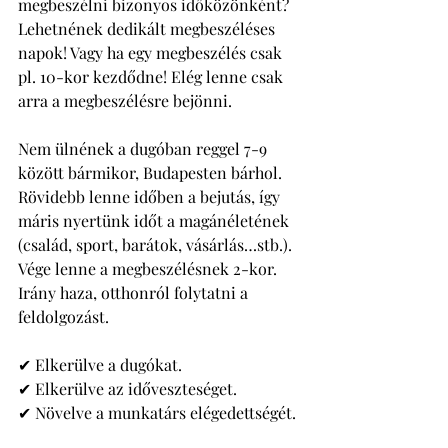
megbeszélni bizonyos időközönként? 
Lehetnének dedikált megbeszéléses 
napok! Vagy ha egy megbeszélés csak 
pl. 10-kor kezdődne! Elég lenne csak 
arra a megbeszélésre bejönni. 
Nem ülnének a dugóban reggel 7-9 
között bármikor, Budapesten bárhol. 
Rövidebb lenne időben a bejutás, így 
máris nyertünk időt a magánéletének 
(család, sport, barátok, vásárlás…stb.). 
Vége lenne a megbeszélésnek 2-kor. 
Irány haza, otthonról folytatni a 
feldolgozást. 
✔ Elkerülve a dugókat. 
✔ Elkerülve az időveszteséget. 
✔ Növelve a munkatárs elégedettségét. 