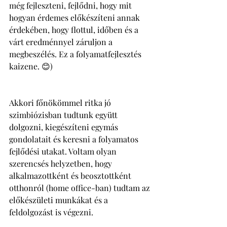
még fejleszteni, fejlődni, hogy mit 
hogyan érdemes előkészíteni annak 
érdekében, hogy flottul, időben és a 
várt eredménnyel záruljon a 
megbeszélés. Ez a folyamatfejlesztés 
kaizene. 😊)
Akkori főnökömmel ritka jó 
szimbiózisban tudtunk együtt 
dolgozni, kiegészíteni egymás 
gondolatait és keresni a folyamatos 
fejlődési utakat. Voltam olyan 
szerencsés helyzetben, hogy 
alkalmazottként és beosztottként 
otthonról (home office-ban) tudtam az 
előkészületi munkákat és a 
feldolgozást is végezni. 