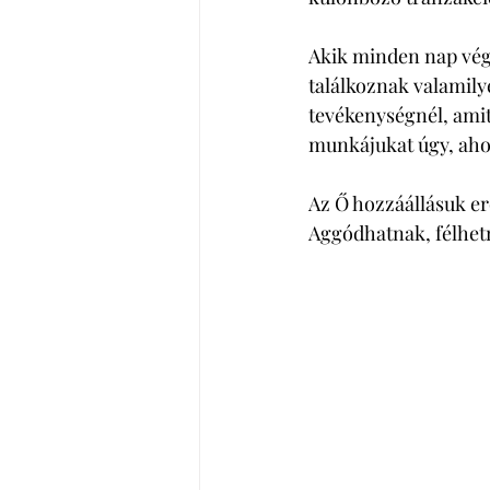
Akik minden nap végz
találkoznak valamilye
tevékenységnél, amit
munkájukat úgy, ahog
Az Ő hozzáállásuk er
Aggódhatnak, félhetn