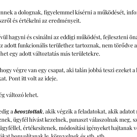
ennek a dolognak, figyelemmel kísérni a működését, info
szről és értékelni az eredményeit. 
ül hagyni és csinálni az eddigi működést, fejleszteni öná
z adott funkcionális területhez tartoznak, nem törődve a
het egy adott változtatás más területekre. 
hogy végre van egy csapat, aki talán jobbá teszi ezeket a 
. Pont itt volt az ideje. 
ég változó lehet. 
dig a 
beosztottak
, akik végzik a feladatokat, akik adatot
nek, ügyfél hívást kezelnek, panaszt válaszolnak meg, s
ügyféllel, értékesítenek, módosítási igényeket hajtanak v
kat bonyolítanak le, könyvelnek és stb. stb. 