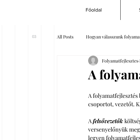
Főoldalra
Főoldal
All Posts
Hogyan válasszunk folyama
Folyamatfejlesztes
A folyama
A folyamatfejlesztés 
csoportot, vezetőt. Ké
A 
felsővezetők 
költsé
versenyelőnyük megt
legyen folyamatfejles