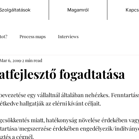
Szolgáltatások
Magamról
Kapcs
tot?
Process maps
Interviews
Mar 6, 2019
2 min read
tfejlesztő fogadtatása
bevezetése egy vállaltnál általában nehézkes. Fenntartássa
tkedve hallgatják az elérni kívánt céljait. 
gcsökkentés miatt, hatékonyság növelése érdekében vagy
artása/megszerzése érdekében engedélyezik/indítvány
ztés a cégnél. 