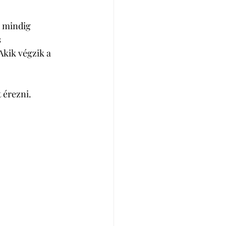
 mindig 
 
kik végzik a 
 érezni. 