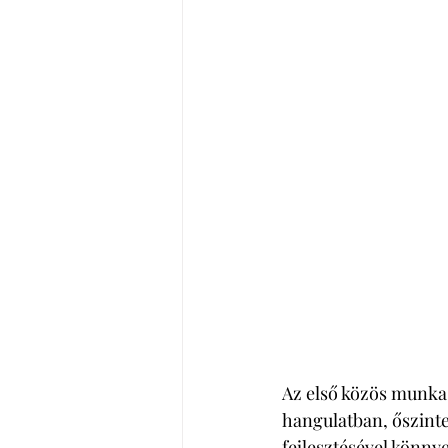
Az első közös munka a
hangulatban, őszinte
fejlesztésével könny