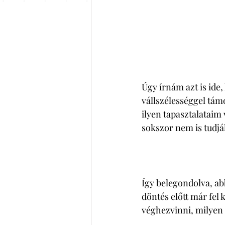
Úgy írnám azt is ide,
vállszélességgel támo
ilyen tapasztalataim 
sokszor nem is tudják
Így belegondolva, ab
döntés előtt már fel 
véghezvinni, milyen