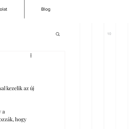
olat
Blog
l kezelik az új 
 a 
ozzák, hogy 