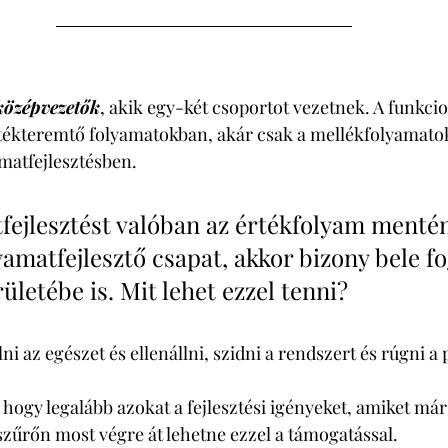
középvezetők
, akik egy-két csoportot vezetnek. A funkcion
rtékteremtő folyamatokban, akár csak a mellékfolyamato
amatfejlesztésben. 
fejlesztést valóban az értékfolyam mentén
yamatfejlesztő csapat, akkor bizony bele f
rületébe is. Mit lehet ezzel tenni? 
ni az egészet és ellenállni, szidni a rendszert és rúgni a p
hogy legalább azokat a fejlesztési igényeket, amiket már 
szűrőn most végre át lehetne ezzel a támogatással. 