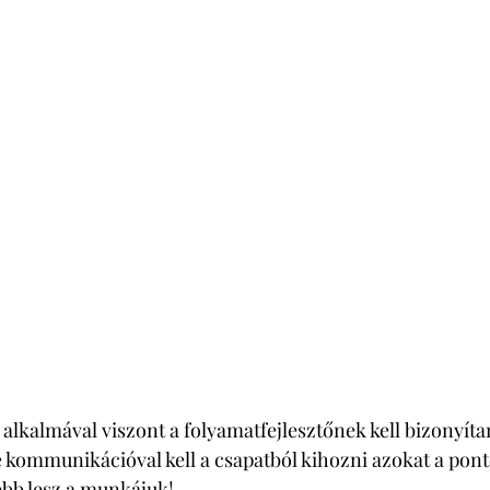
lkalmával viszont a folyamatfejlesztőnek kell bizonyítan
 kommunikációval kell a csapatból kihozni azokat a pont
ebb lesz a munkájuk! 