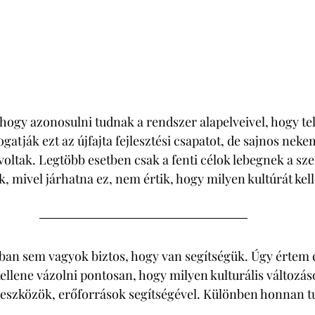
 hogy azonosulni tudnak a rendszer alapelveivel, hogy tel
gatják ezt az újfajta fejlesztési csapatot, de sajnos nek
voltak. Legtöbb esetben csak a fenti célok lebegnek a sze
, mivel járhatna ez, nem értik, hogy milyen kultúrát kell
ban sem vagyok biztos, hogy van segítségük. Úgy értem e
kellene vázolni pontosan, hogy milyen kulturális változás
 eszközök, erőforrások segítségével. Különben honnan t