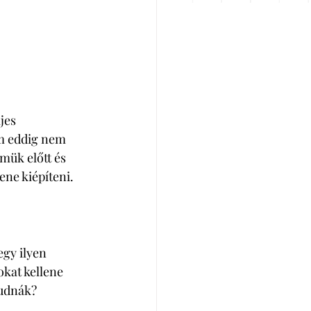
jes 
em eddig nem 
mük előtt és 
ene kiépíteni. 
gy ilyen 
okat kellene 
udnák? 