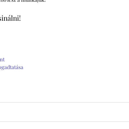
sinálni! 
nt
ogadtatása