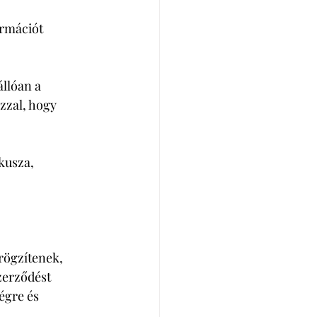
rmációt 
llóan a 
zzal, hogy 
kusza, 
 rögzítenek, 
zerződést 
égre és 