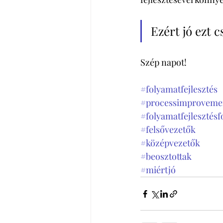
Ezért jó ezt c
Szép napot!
#folyamatfejlesztés
#processimproveme
#folyamatfejlesztésf
#felsővezetők
#középvezetők
#beosztottak
#miértjó