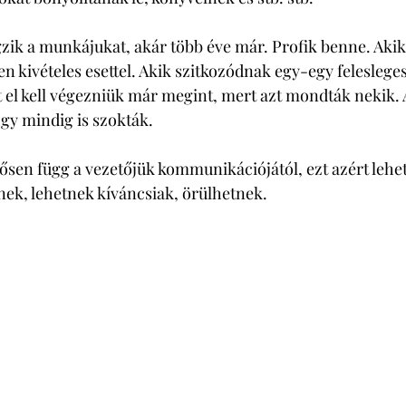
ik a munkájukat, akár több éve már. Profik benne. Akik
n kivételes esettel. Akik szitkozódnak egy-egy felesleges
 el kell végezniük már megint, mert azt mondták nekik. A
y mindig is szokták. 
ősen függ a vezetőjük kommunikációjától, ezt azért lehet
ek, lehetnek kíváncsiak, örülhetnek. 