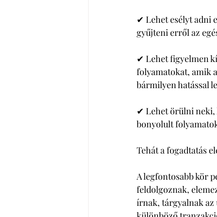
✔ Lehet esélyt adni 
gyűjteni erről az egé
✔ Lehet figyelmen kív
folyamatokat, amik a
bármilyen hatással le
✔ Lehet örülni neki, 
bonyolult folyamatokat
Tehát a fogadtatás el
A legfontosabb kör pe
feldolgoznak, elemez
írnak, tárgyalnak az 
különböző tranzakció