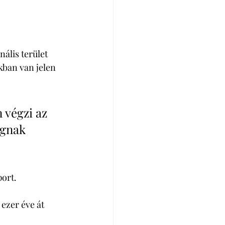
ális terület 
kban van jelen 
 végzi az 
ognak 
ort. 
ezer éve át 