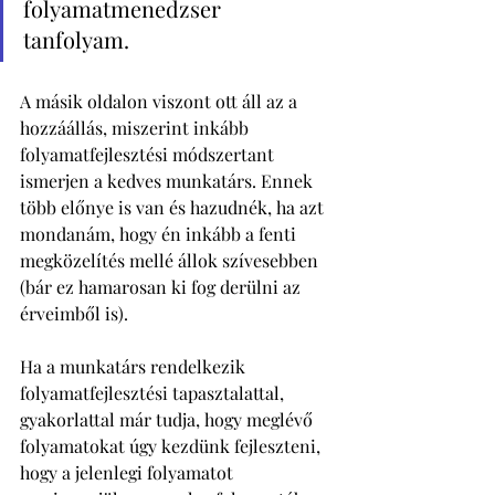
folyamatmenedzser 
tanfolyam. 
A másik oldalon viszont ott áll az a 
hozzáállás, miszerint inkább 
folyamatfejlesztési módszertant 
ismerjen a kedves munkatárs. Ennek 
több előnye is van és hazudnék, ha azt 
mondanám, hogy én inkább a fenti 
megközelítés mellé állok szívesebben 
(bár ez hamarosan ki fog derülni az 
érveimből is).
Ha a munkatárs rendelkezik 
folyamatfejlesztési tapasztalattal, 
gyakorlattal már tudja, hogy meglévő 
folyamatokat úgy kezdünk fejleszteni, 
hogy a jelenlegi folyamatot 