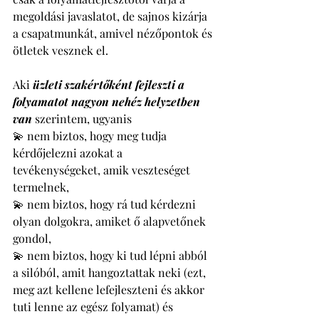
megoldási javaslatot, de sajnos kizárja 
a csapatmunkát, amivel nézőpontok és 
ötletek vesznek el. 
Aki 
üzleti szakértőként fejleszti a 
folyamatot nagyon nehéz helyzetben 
van 
szerintem, ugyanis 
💫 nem biztos, hogy meg tudja 
kérdőjelezni azokat a 
tevékenységeket, amik veszteséget 
termelnek, 
💫 nem biztos, hogy rá tud kérdezni 
olyan dolgokra, amiket ő alapvetőnek 
gondol, 
💫 nem biztos, hogy ki tud lépni abból 
a silóból, amit hangoztattak neki (ezt, 
meg azt kellene lefejleszteni és akkor 
tuti lenne az egész folyamat) és 