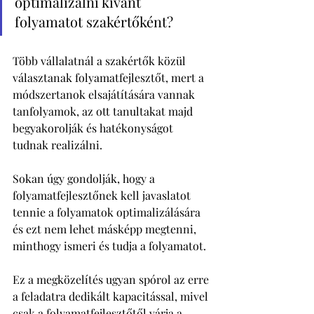
optimalizálni kívánt 
folyamatot szakértőként? 
Több vállalatnál a szakértők közül 
választanak folyamatfejlesztőt, mert a 
módszertanok elsajátítására vannak 
tanfolyamok, az ott tanultakat majd 
begyakorolják és hatékonyságot 
tudnak realizálni. 
Sokan úgy gondolják, hogy a 
folyamatfejlesztőnek kell javaslatot 
tennie a folyamatok optimalizálására 
és ezt nem lehet másképp megtenni, 
minthogy ismeri és tudja a folyamatot. 
Ez a megközelítés ugyan spórol az erre 
a feladatra dedikált kapacitással, mivel 
csak a folyamatfejlesztőtől várja a 