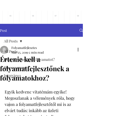
Főoldalra
Post
All Posts
Folyamatfejlesztes
All Posts
Mar 25, 2019
2 min read
Értenie kell a
Hogyan válasszunk folyamatot?
folyamatfejlesztőnek a
Process maps
Interviews
folyamatokhoz?
Egyik kedvenc vitatémám egyike! 
Megoszlanak a vélemények róla, hogy 
vajon a folyamatfejlesztőtől mi is az 
elvárt tudás: inkább az üzleti 