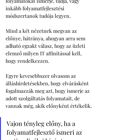
folyamatokat ismerje, tudja, vagy 
inkább folyamatfejlesztési 
módszertanok tudója legyen. 
Mind a két nézetnek megvan az 
előnye, hátránya, ahogyan arra sem 
adható egzakt válasz, hogy az üzleti 
elemző milyen IT affinitással kell, 
hogy rendelkezzen. 
Egyre kevesebbszer olvasom az 
álláshirdetésekben, hogy elvárásként 
fogalmazzák meg azt, hogy ismerje az 
adott szolgáltatás folyamatait, de 
vannak még, akik előnyként értékelik. 
Vajon tényleg előny, ha a 
folyamatfejlesztő ismeri az 