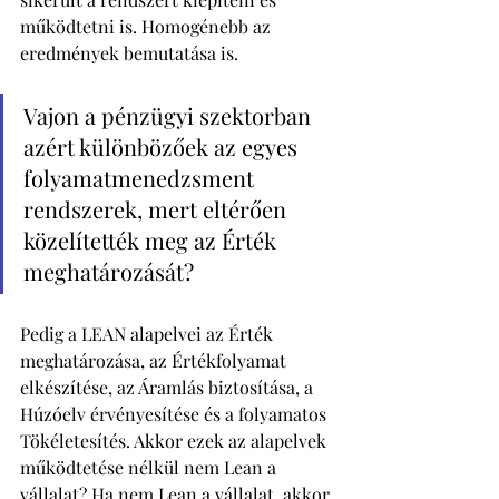
működtetni is. Homogénebb az 
eredmények bemutatása is.  
Vajon a pénzügyi szektorban 
azért különbözőek az egyes 
folyamatmenedzsment 
rendszerek, mert eltérően 
közelítették meg az Érték 
meghatározását? 
Pedig a LEAN alapelvei az Érték 
meghatározása, az Értékfolyamat 
elkészítése, az Áramlás biztosítása, a 
Húzóelv érvényesítése és a folyamatos 
Tökéletesítés. Akkor ezek az alapelvek 
működtetése nélkül nem Lean a 
vállalat? Ha nem Lean a vállalat, akkor 