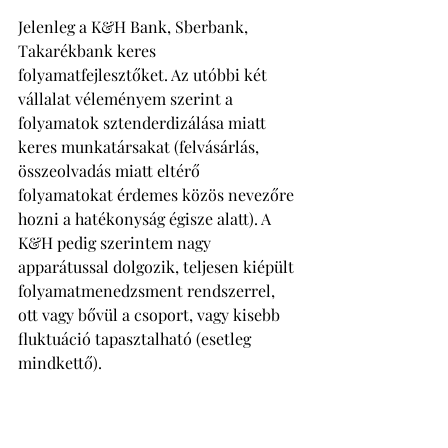
Jelenleg a K&H Bank, Sberbank, 
Takarékbank keres 
folyamatfejlesztőket. Az utóbbi két 
vállalat véleményem szerint a 
folyamatok sztenderdizálása miatt 
keres munkatársakat (felvásárlás, 
összeolvadás miatt eltérő 
folyamatokat érdemes közös nevezőre 
hozni a hatékonyság égisze alatt). A 
K&H pedig szerintem nagy 
apparátussal dolgozik, teljesen kiépült 
folyamatmenedzsment rendszerrel, 
ott vagy bővül a csoport, vagy kisebb 
fluktuáció tapasztalható (esetleg 
mindkettő). 