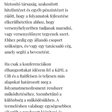
biztosító társaság, szakosított 
hitelintézet és egyéb pénzintézet is 
rájött, hogy a folyamatok fejlesztése 
elkerülhetetlen ahhoz, hogy 
versenyhelyzetben tudjanak maradni, 
vagy versenyelőnyre tegyenek szert. 
Ehhez pedig egy állandó csoport 
szükséges, és/vagy egy tanácsadó cég, 
amely segíti a bevezetést.
Ha csak a konferenciákon 
elhangzottakat idézem fel a K&H, a 
CIB és a Raiffeisen is teljesen más 
alapokat határozott meg a 
folyamatmenedzsment rendszer 
működtetéséhez. Szembetűnő a 
különbség a működésükben. A 
termelésben valahogy egységesebben 
sikerült a rendszert kiépíteni és 