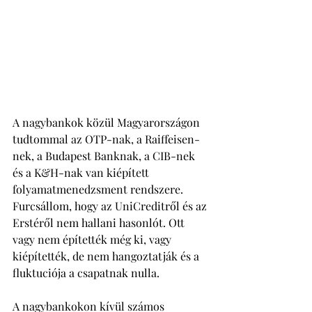
A nagybankok közül Magyarországon 
tudtommal az OTP-nak, a Raiffeisen-
nek, a Budapest Banknak, a CIB-nek 
és a K&H-nak van kiépített 
folyamatmenedzsment rendszere. 
Furcsállom, hogy az UniCreditről és az 
Erstéről nem hallani hasonlót. Ott 
vagy nem építették még ki, vagy 
kiépítették, de nem hangoztatják és a 
fluktuciója a csapatnak nulla. 
A nagybankokon kívül számos 