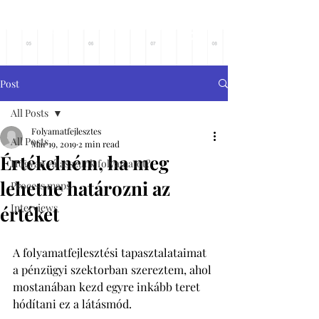
Főoldalra
Post
All Posts
Folyamatfejlesztes
All Posts
Mar 19, 2019
2 min read
Értékelném, ha meg
Hogyan válasszunk folyamatot?
lehetne határozni az
Process maps
Interviews
értéket
A folyamatfejlesztési tapasztalataimat 
a pénzügyi szektorban szereztem, ahol 
mostanában kezd egyre inkább teret 
hódítani ez a látásmód. 