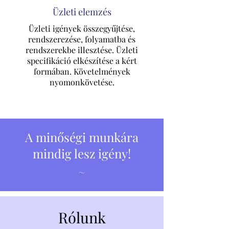
Üzleti elemzés
Üzleti igények összegyűjtése,
rendszerezése, folyamatba és
rendszerekbe illesztése. Üzleti
specifikáció elkészítése a kért
formában. Követelmények
nyomonkövetése.
A minőségi munkára
mindig lesz igény!
~
Rólunk