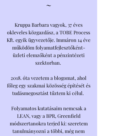
~
Kruppa Barbara vagyok, 37 éves
okleveles közgazdász, a TOBE Process
Kft. egyik ügyvezetője. Immáron 14 éve
működöm folyamatfejlesztőként-
üzleti elemzőként a pénzintézeti
szektorban.
2018. óta vezetem a blogomat, ahol
főleg egy szakmai közösség építését és
tudásmegosztást tűztem ki célul.
Folyamatos kutatásaim nemcsak a
LEAN, vagy a BPR, Greenfield
módszertanokra terjed ki: szeretem
tanulmányozni a többi, még nem