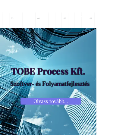
Főoldalra
TOBE Process Kft.
Szoftver- és Folyamatfejlesztés
Olvass tovább...