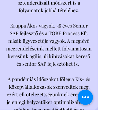
sztenderdizált módszert is a
folyamatok jobbá tételéhez.
Kruppa Ákos vagyok, 38 éves Senior
SAP fejlesztő és a TOBE Process Kft.
másik ügyvezetője vagyok. A meglévő
megrendeléseink mellett folyamatosan
keresünk agilis, új kihívásokat kereső
és senior SAP fejlesztőket is.
A pandémiás időszakot főleg a Kis- és
Középvállalkozások szenvedték meg,
ezért elkötelezettségünknek érezzük a
jelenlegi helyzetüket optimalizálni oly
módon, hogy megfizethető áron
kínáljuk az üzleti megoldásainkat,
akár moduláris rendszerben is. Tehát
nem kell szoftverfejlesztést